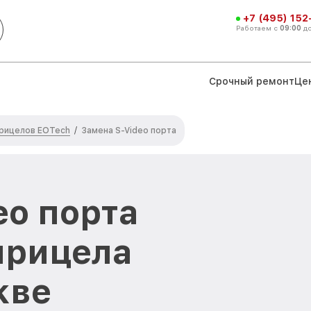
+7 (495) 152
Работаем с
09:00
д
Срочный ремонт
Це
прицелов EOTech
/
Замена S-Video порта
eo порта
прицела
кве