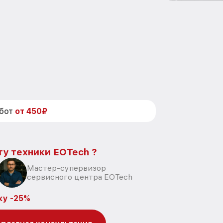
абот
от 450₽
ту техники EOTech ?
Мастер-супервизор
сервисного центра EOTech
ку -25%