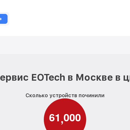
в
ервис EOTech в Москве в 
Сколько устройств починили
6
1
0
0
0
,