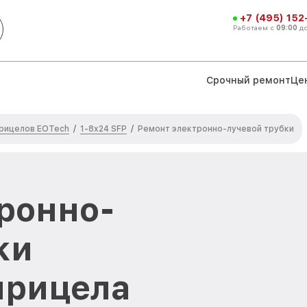
+7 (495) 152
Работаем с
09:00
д
Срочный ремонт
Це
прицелов EOTech
1-8x24 SFP
/
/
Ремонт электронно-лучевой трубки
ронно-
ки
прицела