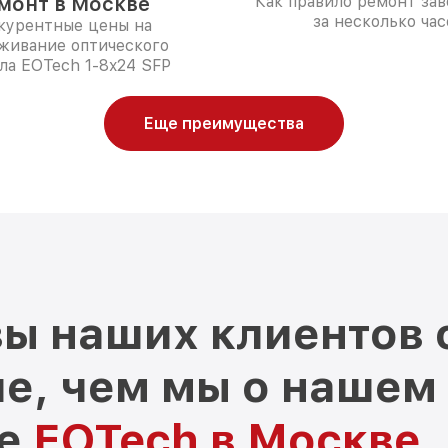
монт в Москве
Как правило ремонт за
за несколько час
курентные цены на
живание оптического
ла EOTech 1-8x24 SFP
Еще преимущества
ы наших клиентов 
е, чем мы о нашем
ре
EOTech в Москве