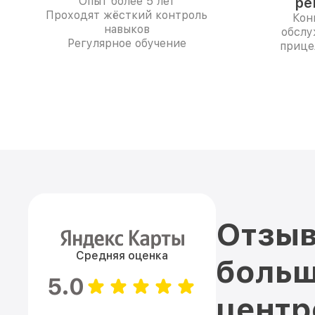
Опыт более 5 лет
ре
Проходят жёсткий контроль
Кон
навыков
обслу
Регулярное обучение
прице
Отзыв
Средняя оценка
больш
5.0
цент