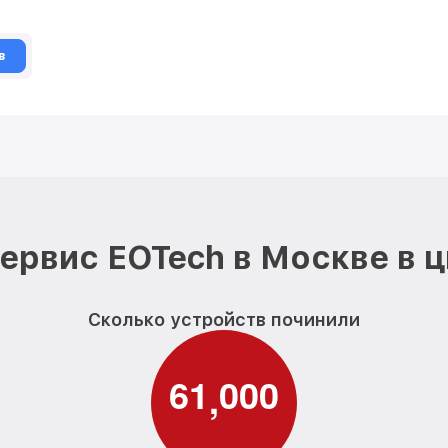
в
ервис EOTech в Москве в 
Сколько устройств починили
6
1
0
0
0
,