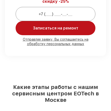
скидку -25%
Мы гарантируем:
80%
ремонтов закрываем с
Записаться на ремонт
возможностью личного присутствия
владельца
90%
комплектующих EOTech готовы к
Отправляя заявку, Вы соглашаетесь на
установке в Москве, остальные
обработку персональных данных
поступают оперативно
Оригинальные комплектующие
EOTech и качественные аналоги
– с
учётом любых финансовых
возможностей
85%
починок занимают до 2 часов, если
мастер приступает к ремонту сразу
Какие этапы работы с нашим
сервисным центром EOTech в
Москве