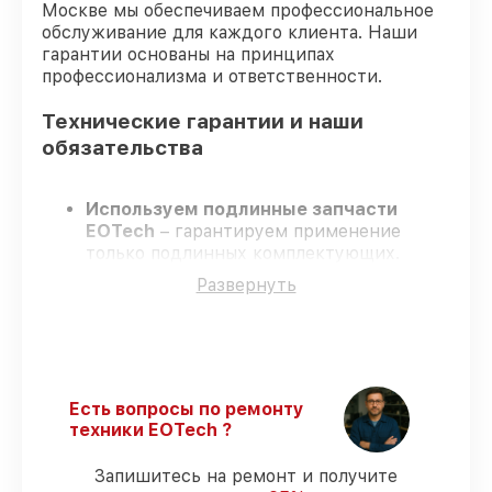
Москве мы обеспечиваем профессиональное
обслуживание для каждого клиента. Наши
гарантии основаны на принципах
профессионализма и ответственности.
Технические гарантии и наши
обязательства
Используем подлинные запчасти
EOTech
– гарантируем применение
только подлинных комплектующих.
Квалифицированные инженеры
–
Развернуть
проходят постоянное обучение, что
обеспечивает надёжную работу
устройства после ремонта.
Всегда выполняем ремонт вовремя
–
ремонт оптического прицела EOTech 1-
10x28 FFP без задержек.
Есть вопросы по ремонту
Гарантийное сопровождение
– все
техники EOTech ?
работы и запчасти защищены сервисной
гарантией.
Запишитесь на ремонт и получите