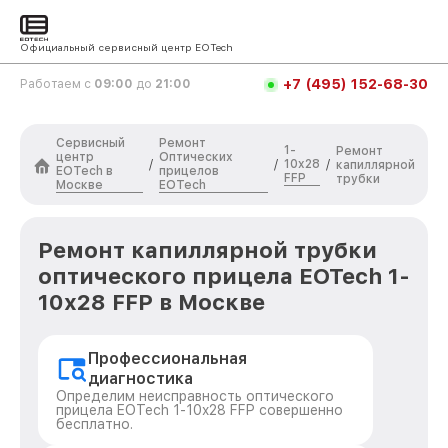
Официальный сервисный центр EOTech
+7 (495) 152-68-30
Работаем с
09:00
до
21:00
Сервисный
Ремонт
1-
Ремонт
центр
Оптических
10x28
/
/
/
капиллярной
EOTech в
прицелов
FFP
трубки
Москве
EOTech
Ремонт капиллярной трубки
оптического прицела EOTech 1-
10x28 FFP в Москве
Профессиональная
диагностика
Определим неисправность оптического
прицела EOTech 1-10x28 FFP совершенно
бесплатно.