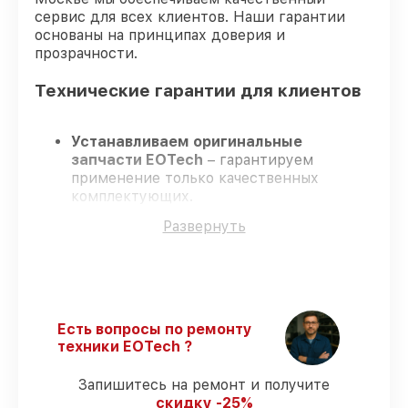
сервис для всех клиентов. Наши гарантии
основаны на принципах доверия и
прозрачности.
Технические гарантии для клиентов
Устанавливаем оригинальные
запчасти EOTech
– гарантируем
применение только качественных
комплектующих.
Квалифицированные мастера
–
Развернуть
проходят жёсткий контроль знаний и
навыков, что гарантирует качество
выполняемых работ.
Заканчиваем ремонт в четко
оговоренные сроки
– ремонт
оптического прицела EOTech 1-10x28 FFP
Есть вопросы по ремонту
без задержек.
техники EOTech ?
Поддержка после ремонта
– все
ремонтные услуги и комплектующие
Запишитесь на ремонт и получите
защищены сервисной гарантией.
скидку -25%