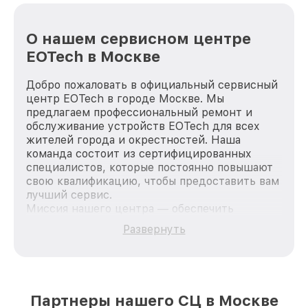
О нашем сервисном центре
EOTech в Москве
Добро пожаловать в официальный сервисный
центр EOTech в городе Москве. Мы
предлагаем профессиональный ремонт и
обслуживание устройств EOTech для всех
жителей города и окрестностей. Наша
команда состоит из сертифицированных
специалистов, которые постоянно повышают
свою квалификацию, чтобы предоставить вам
лучший сервис.
Миссия нашего центра — обеспечить
качественный и доступный ремонт для
Развернуть
каждого пользователя продукции EOTech, вне
зависимости от сложности поломки. Мы
стремимся к тому, чтобы каждый клиент был
удовлетворен скоростью и качеством
предоставляемых услуг. Наша цель — стать
Партнеры нашего СЦ в Москве
лучшим сервисным центром EOTech в городе