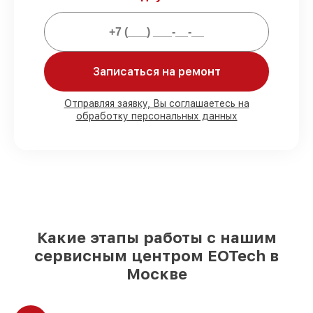
Мы гарантируем:
80%
работ выполняем с возможностью
Записаться на ремонт
личного присутствия владельца
90%
деталей EOTech готовы к установке
Отправляя заявку, Вы соглашаетесь на
в Москве, остальные поступают
обработку персональных данных
оперативно
Подлинные запчасти EOTech и
надёжные аналоги
– для разного
бюджета
85%
работ выполняются в тот же день,
после приёма оптического прицела
Какие этапы работы с нашим
сервисным центром EOTech в
Москве