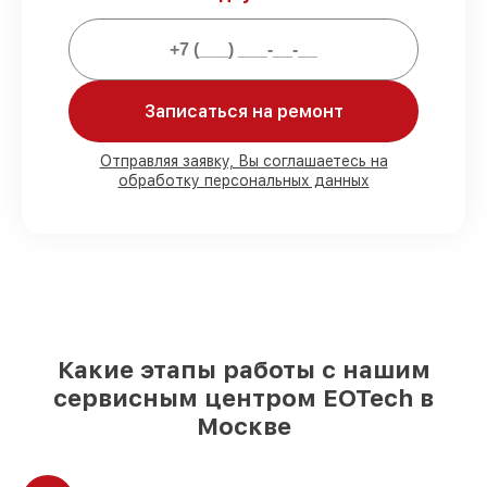
Мы гарантируем:
80%
заказов выполняем в вашем
присутствии
90%
комплектующих EOTech готовы к
Записаться на ремонт
установке в Москве, остальные
доставляются быстро
Отправляя заявку, Вы соглашаетесь на
Оригинальные комплектующие
обработку персональных данных
EOTech и качественные аналоги
– для
разного бюджета
85%
починок занимают до 2 часов, при
незамедлительном начале работ
Какие этапы работы с нашим
сервисным центром EOTech в
Москве