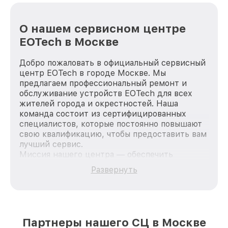
О нашем сервисном центре
EOTech в Москве
Добро пожаловать в официальный сервисный
центр EOTech в городе Москве. Мы
предлагаем профессиональный ремонт и
обслуживание устройств EOTech для всех
жителей города и окрестностей. Наша
команда состоит из сертифицированных
специалистов, которые постоянно повышают
свою квалификацию, чтобы предоставить вам
лучший сервис.
Миссия нашего центра — обеспечить
качественный и доступный ремонт для
Развернуть
каждого пользователя продукции EOTech, вне
зависимости от сложности поломки. Мы
стремимся к тому, чтобы каждый клиент был
удовлетворен скоростью и качеством
предоставляемых услуг. Наша цель — стать
Партнеры нашего СЦ в Москве
лучшим сервисным центром EOTech в городе