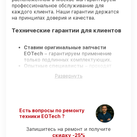
профессиональное обслуживание для
каждого клиента. Наши гарантии держатся
на принципах доверия и качества.
Технические гарантии для клиентов
Ставим оригинальные запчасти
EOTech
– гарантируем применение
только подлинных комплектующих.
Опытные специалисты
– проходят
жёсткий контроль знаний и навыков, что
Развернуть
подтверждает уровень их
профессионализма.
Соблюдаем сроки ремонта
– ремонт
оптического прицела EOTech 8-32x50
SFP без задержек.
Поддержка после ремонта
– все
Есть вопросы по ремонту
работы и запчасти защищены
техники EOTech ?
официальной гарантией EOTech.
Запишитесь на ремонт и получите
скидку -25%