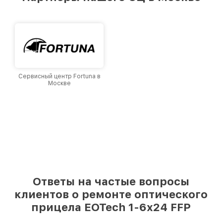
лучшим сервисным центром EOTech в городе
Москве, постоянно повышая уровень доверия
и лояльности наших клиентов.
Сервисный центр Fortuna в
Москве
Ответы на частые вопросы
клиентов о ремонте оптического
прицела EOTech 1-6x24 FFP