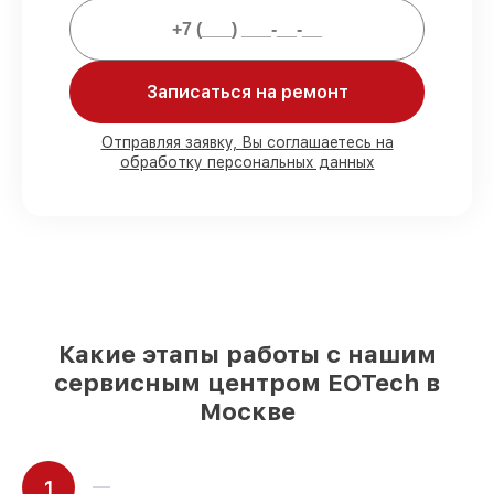
Мы гарантируем:
80%
заказов выполняем в вашем
Записаться на ремонт
присутствии
90%
комплектующих EOTech имеются на
Отправляя заявку, Вы соглашаетесь на
складе в Москве, остальные поступают
обработку персональных данных
оперативно
Оригинальные комплектующие
EOTech и качественные аналоги
– с
учётом любых финансовых
возможностей
85%
работ выполняются в тот же день,
при незамедлительном начале работ
Какие этапы работы с нашим
сервисным центром EOTech в
Москве
1