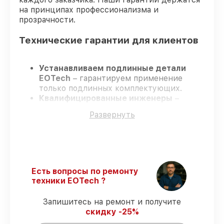
на принципах профессионализма и
прозрачности.
Технические гарантии для клиентов
Устанавливаем подлинные детали
EOTech
– гарантируем применение
только подлинных комплектующих.
Квалифицированные инженеры
–
проходят строгий отбор, что
Развернуть
подтверждает уровень их
профессионализма.
Заканчиваем ремонт в четко
оговоренные сроки
– ремонт
оптического прицела EOTech 1-6x24 FFP
строго по договоренности.
Есть вопросы по ремонту
Официальная гарантия
– все
техники EOTech ?
ремонтные услуги и комплектующие
защищены официальной гарантией
Запишитесь на ремонт и получите
EOTech.
скидку -25%