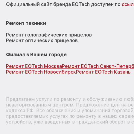
Официальный сайт бренда EOTech доступен по
ссыл
Ремонт техники
Ремонт голографических прицелов
Ремонт оптических прицелов
Филиал в Вашем городе
Ремонт EOTech Москва
Ремонт EOTech Санкт-Петерб
Ремонт EOTech Новосибирск
Ремонт EOTech Казань
Предлагаем услуги по ремонту и обслуживанию любы
неавторизованным центром. Предложение цен на рем
кодекса РФ. Все обозначения и упоминания торгово
предоставляемых услугах по ремонту в наших сервис
устройств, уже введенных в гражданский оборот в с