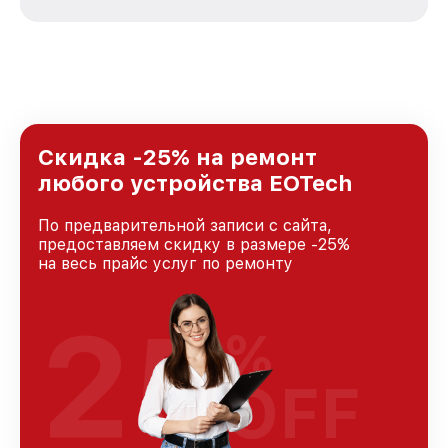
зависимости от сложности поломки. Мы
стремимся к тому, чтобы каждый клиент был
удовлетворен скоростью и качеством
предоставляемых услуг. Наша цель — стать
лучшим сервисным центром EOTech в городе
Москве, постоянно повышая уровень доверия
и лояльности наших клиентов.
Скидка -25% на ремонт
любого устройства EOTech
По предварительной записи с сайта,
предоставляем скидку в размере -25%
на весь прайс услуг по ремонту
25
%
OFF