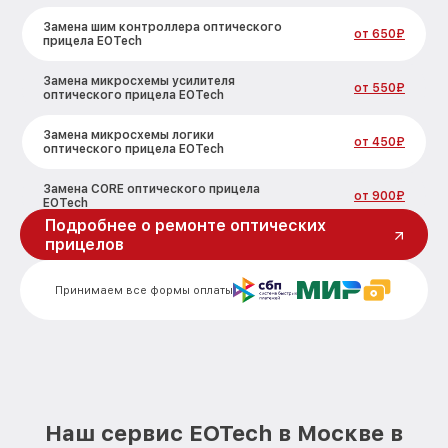
Замена шим контроллера оптического
от 650₽
прицела EOTech
Замена микросхемы усилителя
от 550₽
оптического прицела EOTech
Замена микросхемы логики
от 450₽
оптического прицела EOTech
Замена CORE оптического прицела
от 900₽
EOTech
Подробнее о ремонте оптических
прицелов
Ремонт встроенного дальнометра и
других устройств оптического прицела
от 750₽
EOTech
Принимаем все формы оплаты
Калибровка и настройка тепловизора
от 750₽
оптического прицела EOTech
Ремонт датчика синхроимпульсов
от 1550₽
оптического прицела EOTech
Ремонт оптики оптического прицела
от 2000₽
Наш сервис EOTech в Москве в
EOTech