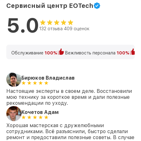
Повреждение корпуса
— устраняем
Сервисный центр EOTech
механические дефекты.
Сбой электроники
— перепрошиваем ПО и
5.0
заменяем микросхемы.
Нарушение фокусировки
— настраиваем
132 отзыва 409 оценок
оптические элементы.
Закажите ремонт прицелов
EOTech прямо сейчас
Обслуживание
100%
Вежливость персонала
100%
К
Обратитесь к профессионалам, чтобы вернуть
вашему устройству точность и надёжность.
Оставьте заявку на ремонт или позвоните нам по
номеру +7 (495) 152-68-30. Ждём вас в нашем
Бирюков Владислав
сервисном центре по адресу: ул. Лесная, д. 5.
Настоящие эксперты в своем деле. Восстановили
мою технику за короткое время и дали полезные
рекомендации по уходу.
Кочетов Адам
Хорошая мастерская с дружелюбными
сотрудниками. Всё разъяснили, быстро сделали
ремонт и предоставили полезные советы. В случае