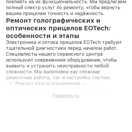
повлиять на их функциональность. Мы предлагаем
полный спектр услуг по ремонту, чтобы вернуть
вашим прицелам точность и надёжность.
Ремонт голографических и
оптических прицелов EOTech:
особенности и этапы
Электроника и оптика прицелов EOTech требуют
тщательной диагностики перед началом работ.
Специалисты нашего сервисного центра
используют современное оборудование, чтобы
выявить и устранить неисправности любой
сложности. Мы выполняем как сложные
ремонтные работы, так и настройку систем.
Ремонт платы управления
—
восстанавливаем повреждённые цепи и
микропроцессоры для нормальной работы
Развернуть
устройства.
Восстановление после попадания влаги
—
удаляем влагу, сушим компоненты и
проводим тестирование.
Поломка корпуса
— заменяем детали,
устраняя трещины и деформации.