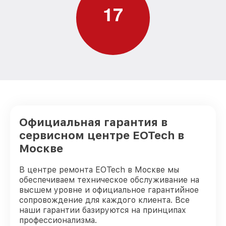
1
7
Замена дисплея (экрана) оптического
от 750₽
прицела EOTech
Ремонт разъема оптического прицела
от 590₽
EOTech
Ремонт Wi-Fi оптического прицела
от 650₽
EOTech
Восстановление после попадания влаги
от 650₽
оптического прицела EOTech
Ремонт платы управления
Официальная гарантия в
(восстановление) оптического прицела
от 750₽
EOTech
сервисном центре EOTech в
Москве
Прошивка (Обновление ПО) оптического
от 450₽
прицела EOTech
В центре ремонта EOTech в Москве мы
обеспечиваем техническое обслуживание на
высшем уровне и официальное гарантийное
сопровождение для каждого клиента. Все
наши гарантии базируются на принципах
профессионализма.