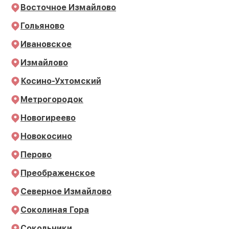
Восточное Измайлово
Гольяново
Ивановское
Измайлово
Косино-Ухтомский
Метрогородок
Новогиреево
Новокосино
Перово
Преображенское
Северное Измайлово
Соколиная Гора
Сокольники