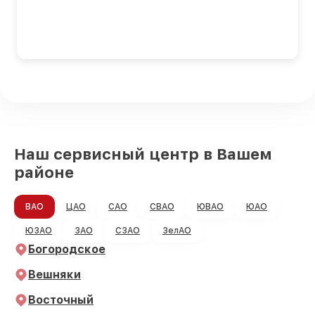
Наш сервисный центр в Вашем
районе
ВАО
ЦАО
САО
СВАО
ЮВАО
ЮАО
ЮЗАО
ЗАО
СЗАО
ЗелАО
Богородское
Вешняки
Восточный